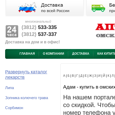
многоканальный
(3812)
533-335
(3812)
537-337
Доставка на дом и в офис!
ГЛАВНАЯ
О КОМПАНИИ
ДОСТАВКА
КАК КУПИТ
Развернуть каталог
А
|
Б
|
В
|
Г
|
Д
|
Е
|
Ж
|
З
|
И
|
Й
|
К
|
Л
лекарств
Адам - купить в омски
Липа
На нашем портале
Зопника колючего трава
со скидкой. Чтоб
Сорбимон
номер телефона у