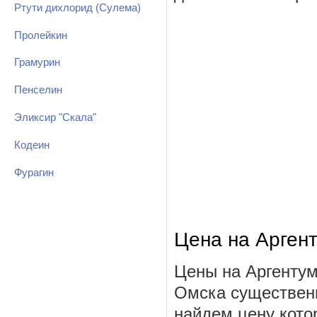
Ртути дихлорид (Сулема)
Пролейкин
Грамурин
Пенселин
Эликсир "Скала"
Кодеин
Фурагин
Цена на Арген
Цены на Аргентум
Омска существенн
найдем цену котор