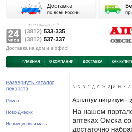
многоканальный
(3812)
533-335
(3812)
537-337
Доставка на дом и в офис!
ГЛАВНАЯ
О КОМПАНИИ
ДОСТАВКА
КАК КУПИТ
Развернуть каталог
А
|
Б
|
В
|
Г
|
Д
|
Е
|
Ж
|
З
|
И
|
Й
|
К
|
Л
лекарств
Аргентум нитрикум - к
Рамон
На нашем портале
Ново-Джесик
аптеках Омска со
Неомициновая мазь
достаточно набра