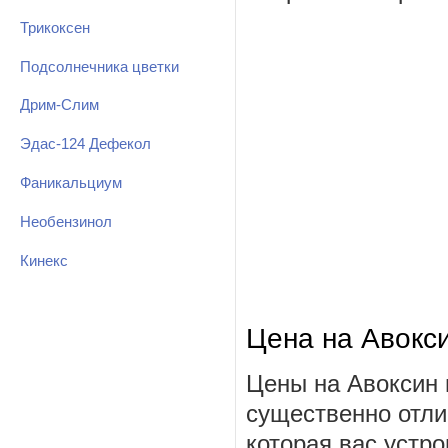
Трикоксен
Подсолнечника цветки
Дрим-Слим
Эдас-124 Дефекол
Фаникальциум
Необензинол
Кинекс
Цена на Авокс
Цены на Авоксин 
существенно отли
которая вас устро