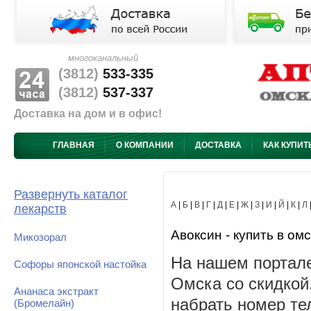
многоканальный
(3812)
533-335
(3812)
537-337
Доставка на дом и в офис!
ГЛАВНАЯ
О КОМПАНИИ
ДОСТАВКА
КАК КУПИТ
Развернуть каталог
А
|
Б
|
В
|
Г
|
Д
|
Е
|
Ж
|
З
|
И
|
Й
|
К
|
Л
лекарств
Авоксин - купить в омс
Микозорал
На нашем портале
Софоры японской настойка
Омска со скидкой
Ананаса экстракт
набрать номер те
(Бромелайн)