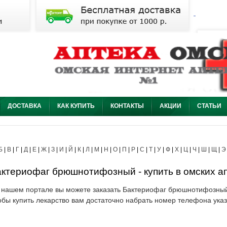
ДОСТАВКА
КАК КУПИТЬ
КОНТАКТЫ
АКЦИИ
СТАТЬИ
Б
|
В
|
Г
|
Д
|
Е
|
Ж
|
З
|
И
|
Й
|
К
|
Л
|
М
|
Н
|
О
|
П
|
Р
|
С
|
Т
|
У
|
Ф
|
Х
|
Ц
|
Ч
|
Ш
|
Щ
|
Э
ктериофаг брюшнотифозный - купить в омских ап
 нашем портале вы можете заказать Бактериофаг брюшнотифозный 
обы купить лекарство вам достаточно набрать номер телефона указ