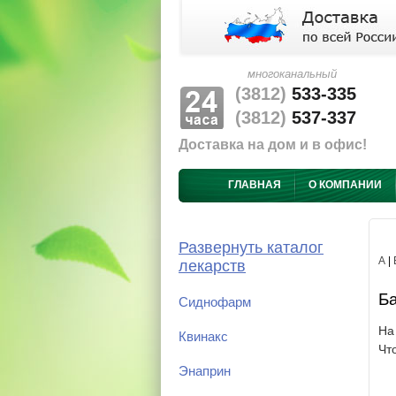
многоканальный
(3812)
533-335
(3812)
537-337
Доставка на дом и в офис!
ГЛАВНАЯ
О КОМПАНИИ
Развернуть каталог
А
|
лекарств
Ба
Сиднофарм
На
Квинакс
Чт
Энаприн