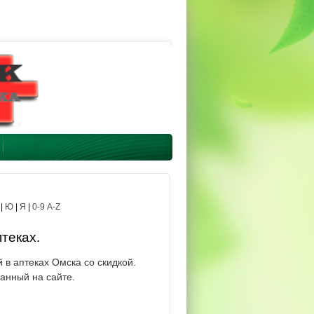
|
Ю
|
Я
|
0-9 A-Z
теках.
в аптеках Омска со скидкой.
анный на сайте.