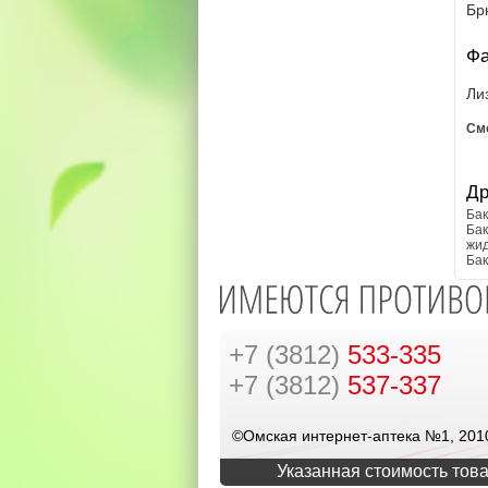
Бр
Фа
Ли
См
Др
Ба
Ба
жи
Ба
+7 (3812)
533-335
+7 (3812)
537-337
©Омская интернет-аптека №1, 201
Указанная стоимость това