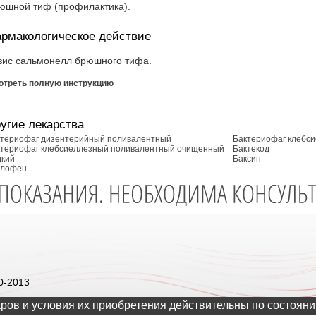
юшной тиф (профилактика).
рмакологическое действие
зис сальмонелл брюшного тифа.
отреть полную инструкцию
угие лекарства
ктериофаг дизентерийный поливалентный
Бактериофаг клебс
ктериофаг клебсиеллезный поливалентный очищенный
Бактекод
дкий
Баксин
клофен
0-2013
ров и условия их приобретения действительны по состояни