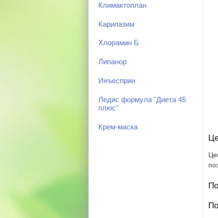
Климактоплан
Карипазим
Хлорамин Б
Липанор
Инъесприн
Ледис формула "Диета 45
плюс"
Крем-маска
Це
Це
по
По
По