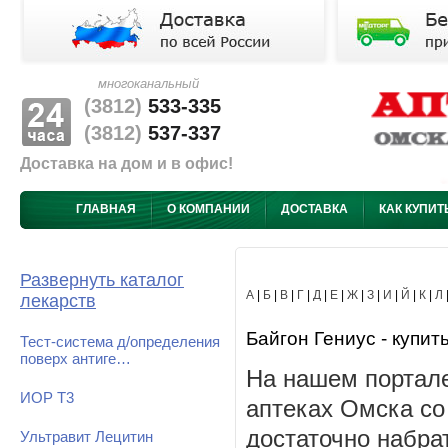
многоканальный
(3812)
533-335
(3812)
537-337
Доставка на дом и в офис!
ГЛАВНАЯ
О КОМПАНИИ
ДОСТАВКА
КАК КУПИТ
Развернуть каталог
А
|
Б
|
В
|
Г
|
Д
|
Е
|
Ж
|
З
|
И
|
Й
|
К
|
Л
лекарств
Байгон Гениус - купить
Тест-система д/определения
поверх антиге…
На нашем портале
ИОР Т3
аптеках Омска со
достаточно набра
Ультравит Лецитин