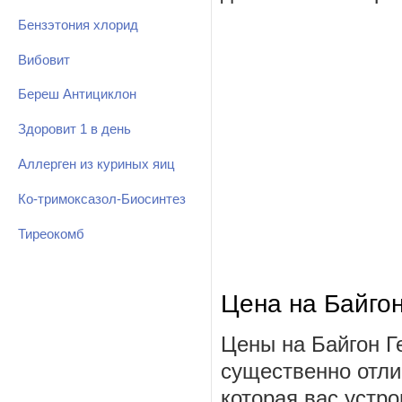
Бензэтония хлорид
Вибовит
Береш Антициклон
Здоровит 1 в день
Аллерген из куриных яиц
Ко-тримоксазол-Биосинтез
Тиреокомб
Цена на Байгон
Цены на Байгон Г
существенно отли
которая вас устро