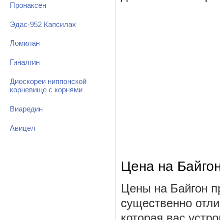
Пронаксен
Эдас-952 Капсилах
Ломилан
Гиналгин
Диоскореи ниппонской
корневище с корнями
Виаредин
Авицел
Цена на Байго
Цены на Байгон п
существенно отли
которая вас устро