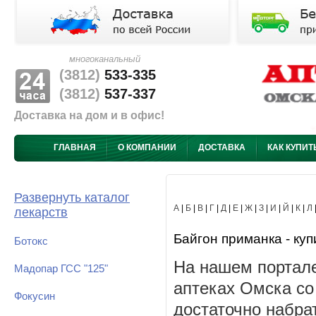
многоканальный
(3812)
533-335
(3812)
537-337
Доставка на дом и в офис!
ГЛАВНАЯ
О КОМПАНИИ
ДОСТАВКА
КАК КУПИТ
Развернуть каталог
А
|
Б
|
В
|
Г
|
Д
|
Е
|
Ж
|
З
|
И
|
Й
|
К
|
Л
лекарств
Байгон приманка - куп
Ботокс
На нашем портале
Мадопар ГСС "125"
аптеках Омска со
Фокусин
достаточно набра