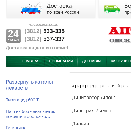
многоканальный
(3812)
533-335
(3812)
537-337
Доставка на дом и в офис!
ГЛАВНАЯ
О КОМПАНИИ
ДОСТАВКА
КАК КУПИТ
Развернуть каталог
А
|
Б
|
В
|
Г
|
Д
|
Е
|
Ж
|
З
|
И
|
Й
|
К
|
Л
лекарств
Динитросорбилонг
Тиоктацид 600 Т
Динстрил-Лимон
Наш выбор - анальгетик
покрытый оболочко…
Диован
Гинкогинк