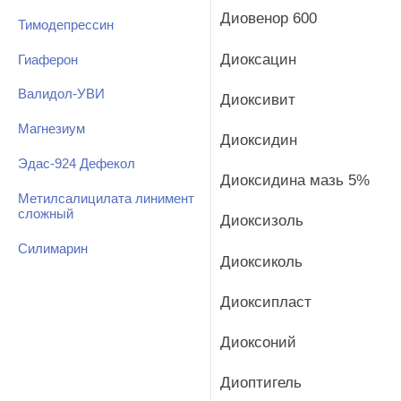
Диовенор 600
Тимодепрессин
Диоксацин
Гиаферон
Валидол-УВИ
Диоксивит
Магнезиум
Диоксидин
Эдас-924 Дефекол
Диоксидина мазь 5%
Метилсалицилата линимент
сложный
Диоксизоль
Силимарин
Диоксиколь
Диоксипласт
Диоксоний
Диоптигель