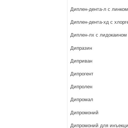
Диплен-дента-л с линко
Диплен-дента-хд с хлорг
Диплен-лх с лидокаином
Дипразин
Диприван
Дипрогент
Дипролен
Дипромал
Дипромоний
Дипромоний для инъекц