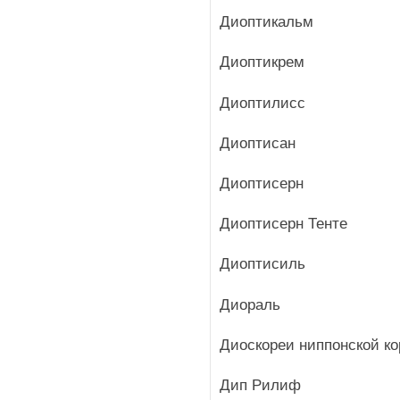
Диоптикальм
Диоптикрем
Диоптилисс
Диоптисан
Диоптисерн
Диоптисерн Тенте
Диоптисиль
Диораль
Диоскореи ниппонской к
Дип Рилиф