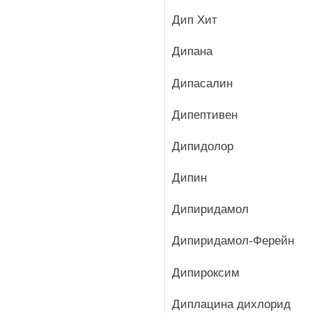
Дип Хит
Дипана
Дипасалин
Дипептивен
Дипидолор
Дипин
Дипиридамол
Дипиридамол-Ферейн
Дипироксим
Диплацина дихлорид