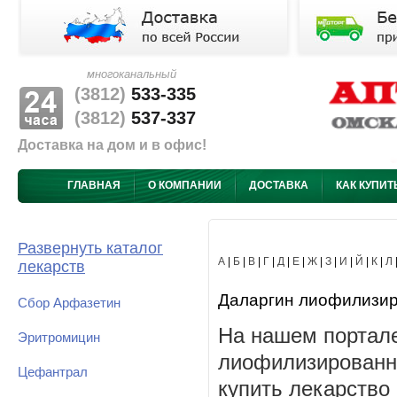
многоканальный
(3812)
533-335
(3812)
537-337
Доставка на дом и в офис!
ГЛАВНАЯ
О КОМПАНИИ
ДОСТАВКА
КАК КУПИТ
Развернуть каталог
А
|
Б
|
В
|
Г
|
Д
|
Е
|
Ж
|
З
|
И
|
Й
|
К
|
Л
лекарств
Даларгин лиофилизиро
Сбор Арфазетин
На нашем портале
Эритромицин
лиофилизированны
Цефантрал
купить лекарство