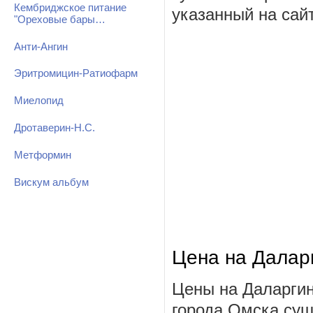
Кембриджское питание
указанный на сай
"Ореховые бары…
Анти-Ангин
Эритромицин-Ратиофарм
Миелопид
Дротаверин-Н.С.
Метформин
Вискум альбум
Цена на Далар
Цены на Даларги
города Омска сущ