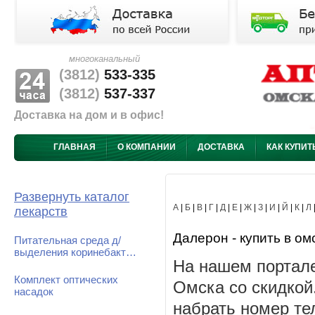
многоканальный
(3812)
533-335
(3812)
537-337
Доставка на дом и в офис!
ГЛАВНАЯ
О КОМПАНИИ
ДОСТАВКА
КАК КУПИТ
Развернуть каталог
А
|
Б
|
В
|
Г
|
Д
|
Е
|
Ж
|
З
|
И
|
Й
|
К
|
Л
лекарств
Далерон - купить в ом
Питательная среда д/
выделения коринебакт…
На нашем портале
Комплект оптических
Омска со скидкой
насадок
набрать номер те