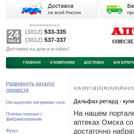
многоканальный
(3812)
533-335
(3812)
537-337
Доставка на дом и в офис!
ГЛАВНАЯ
О КОМПАНИИ
ДОСТАВКА
КАК КУПИТ
Развернуть каталог
А
|
Б
|
В
|
Г
|
Д
|
Е
|
Ж
|
З
|
И
|
Й
|
К
|
Л
лекарств
Дальфаз ретард - купи
Оксациллин натриевая соль
На нашем портале
Пленки глазные с
фибринолизином
аптеках Омска со
достаточно набра
Фукус