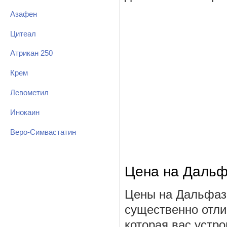
Азафен
Цитеал
Атрикан 250
Крем
Левометил
Инокаин
Веро-Симвастатин
Цена на Дальф
Цены на Дальфаз 
существенно отли
которая вас устро