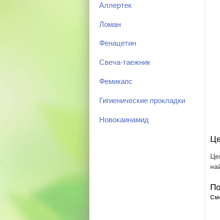
Аллертек
Ломан
Фенацетин
Свеча-таежник
Фемикапс
Гигиенические прокладки
Новокаинамид
Це
Це
на
По
См