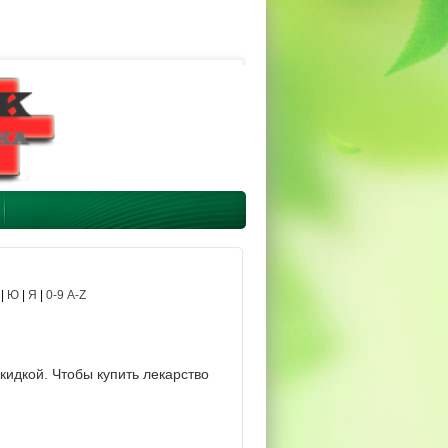
|
Ю
|
Я
|
0-9 A-Z
кидкой. Чтобы купить лекарство