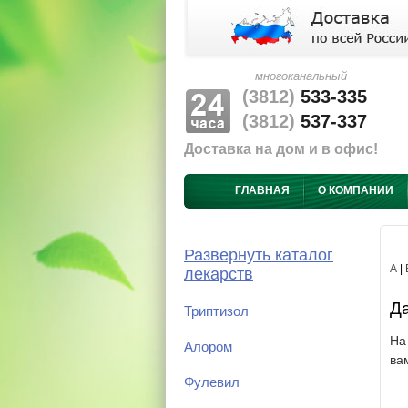
многоканальный
(3812)
533-335
(3812)
537-337
Доставка на дом и в офис!
ГЛАВНАЯ
О КОМПАНИИ
Развернуть каталог
А
|
лекарств
Да
Триптизол
На
Алором
ва
Фулевил