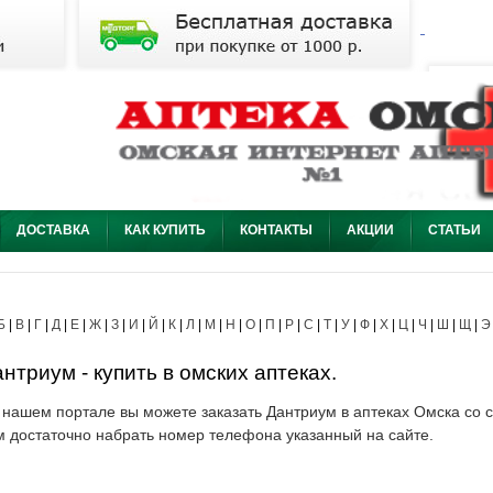
ДОСТАВКА
КАК КУПИТЬ
КОНТАКТЫ
АКЦИИ
СТАТЬИ
Б
|
В
|
Г
|
Д
|
Е
|
Ж
|
З
|
И
|
Й
|
К
|
Л
|
М
|
Н
|
О
|
П
|
Р
|
С
|
Т
|
У
|
Ф
|
Х
|
Ц
|
Ч
|
Ш
|
Щ
|
Э
нтриум - купить в омских аптеках.
 нашем портале вы можете заказать Дантриум в аптеках Омска со с
м достаточно набрать номер телефона указанный на сайте.