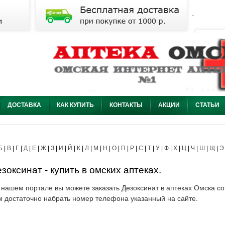
ДОСТАВКА
КАК КУПИТЬ
КОНТАКТЫ
АКЦИИ
СТАТЬИ
Б
|
В
|
Г
|
Д
|
Е
|
Ж
|
З
|
И
|
Й
|
К
|
Л
|
М
|
Н
|
О
|
П
|
Р
|
С
|
Т
|
У
|
Ф
|
Х
|
Ц
|
Ч
|
Ш
|
Щ
|
Э
зоксинат - купить в омских аптеках.
 нашем портале вы можете заказать Дезоксинат в аптеках Омска со 
м достаточно набрать номер телефона указанный на сайте.