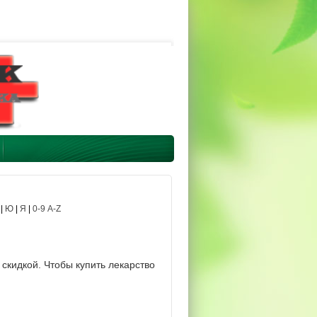
|
Ю
|
Я
|
0-9 A-Z
скидкой. Чтобы купить лекарство