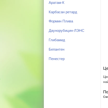
Аратам-К
Карбасан ретард
Формин Плива
Даунорубицин-ЛЭНС
Глибамид
Бепантен
Пенестер
Це
Це
на
По
См