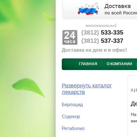
многоканальный
(3812)
533-335
(3812)
537-337
Доставка на дом и в офис!
ГЛАВНАЯ
О КОМПАНИИ
Развернуть каталог
А
|
лекарств
Де
Берлоцид
На
Содекор
ва
Ретаболил