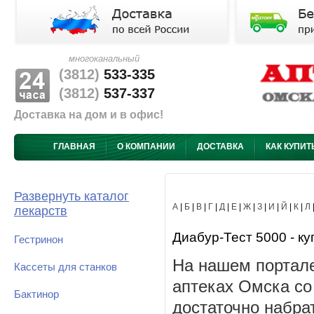
многоканальный
(3812)
533-335
(3812)
537-337
Доставка на дом и в офис!
ГЛАВНАЯ
О КОМПАНИИ
ДОСТАВКА
КАК КУПИТ
Развернуть каталог
А
|
Б
|
В
|
Г
|
Д
|
Е
|
Ж
|
З
|
И
|
Й
|
К
|
Л
лекарств
Диабур-Тест 5000 - ку
Гестринон
На нашем портале
Кассеты для станков
аптеках Омска со
Бактинор
достаточно набра