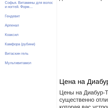
Софья. Витамины для волос
и ногтей. Форм…
Гендевит
Арпенал
Коаксил
Камфора (рубини)
Витаскин гель
Мультивитамол
Цена на Диабу
Цены на Диабур-Т
существенно отли
которая вас устро