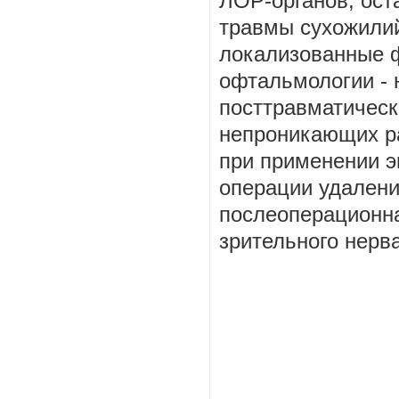
ЛОР-органов, ост
травмы сухожилий
локализованные ф
офтальмологии - 
посттравматическ
непроникающих ра
при применении э
операции удалени
послеоперационна
зрительного нерва