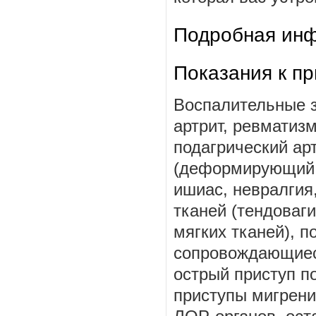
Подробная инф
Показания к п
Воспалительные 
артрит, ревматиз
подагрический ар
(деформирующий о
ишиас, невралгия
тканей (тендоваги
мягких тканей), 
сопровождающиес
острый приступ п
приступы мигрени