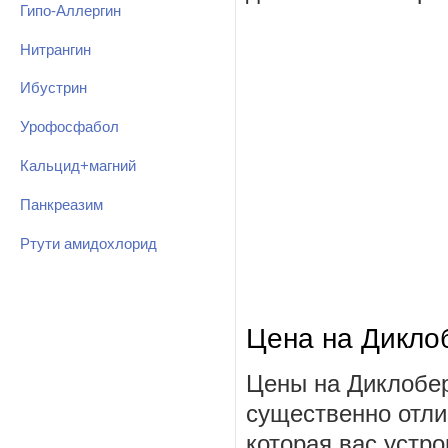
Гипо-Аллергин
Нитрангин
Ибустрин
Урофосфабол
Кальцид+магний
Панкреазим
Ртути амидохлорид
Цена на Дикло
Цены на Диклобер
существенно отли
которая вас устро