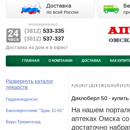
многоканальный
(3812)
533-335
(3812)
537-337
Доставка на дом и в офис!
ГЛАВНАЯ
О КОМПАНИИ
ДОСТАВКА
КАК КУПИТ
Развернуть каталог
А
|
Б
|
В
|
Г
|
Д
|
Е
|
Ж
|
З
|
И
|
Й
|
К
|
Л
лекарств
Диклоберл 50 - купить
Гидроконденсат
На нашем портале
Биоэнерготоник "Эдас 11-01"
аптеках Омска со
Веро-Триамтезид
достаточно набра