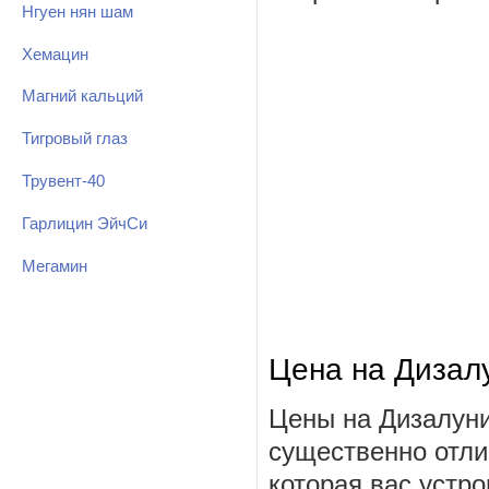
Нгуен нян шам
Хемацин
Магний кальций
Тигровый глаз
Трувент-40
Гарлицин ЭйчСи
Мегамин
Цена на Дизал
Цены на Дизалуни
существенно отли
которая вас устро