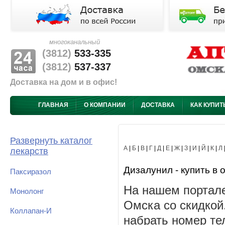
многоканальный
(3812)
533-335
(3812)
537-337
Доставка на дом и в офис!
ГЛАВНАЯ
О КОМПАНИИ
ДОСТАВКА
КАК КУПИТ
Развернуть каталог
А
|
Б
|
В
|
Г
|
Д
|
Е
|
Ж
|
З
|
И
|
Й
|
К
|
Л
лекарств
Дизалунил - купить в 
Паксиразол
На нашем портале
Монолонг
Омска со скидкой
Коллапан-И
набрать номер те