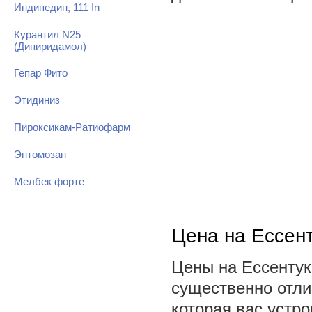
Индипедин, 111 In
Курантил N25
(Дипиридамол)
Гепар Фито
Этидиниз
Пироксикам-Ратиофарм
Энтомозан
Мелбек форте
Цена на Ессен
Цены на Ессентук
существенно отли
которая вас устро