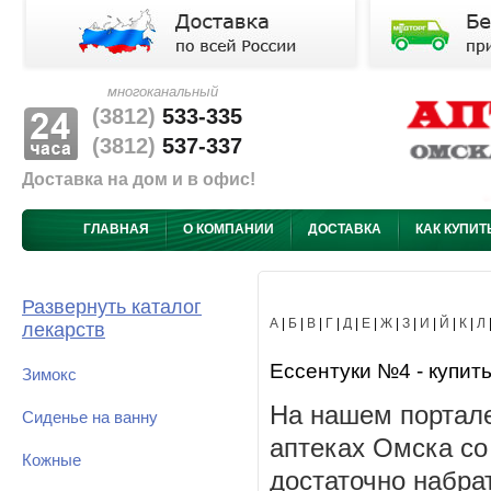
многоканальный
(3812)
533-335
(3812)
537-337
Доставка на дом и в офис!
ГЛАВНАЯ
О КОМПАНИИ
ДОСТАВКА
КАК КУПИТ
Развернуть каталог
А
|
Б
|
В
|
Г
|
Д
|
Е
|
Ж
|
З
|
И
|
Й
|
К
|
Л
лекарств
Ессентуки №4 - купить
Зимокс
На нашем портале
Сиденье на ванну
аптеках Омска со
Кожные
достаточно набра