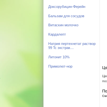
Доксорубицин-Ферейн
Бальзам для сосудов
Витаскин молочко
Кардалепт
Натрия пертехнетат раствор
99 Tc экстрак…
Литонит 10%
Примолют-нор
Це
Це
по
По
См