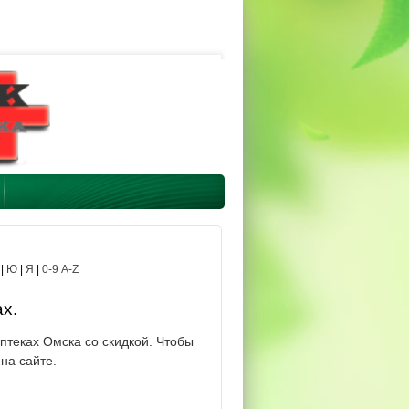
|
Ю
|
Я
|
0-9 A-Z
х.
теках Омска со скидкой. Чтобы
на сайте.