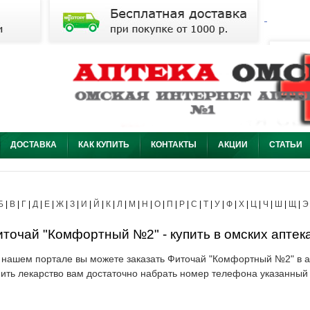
ДОСТАВКА
КАК КУПИТЬ
КОНТАКТЫ
АКЦИИ
СТАТЬИ
Б
|
В
|
Г
|
Д
|
Е
|
Ж
|
З
|
И
|
Й
|
К
|
Л
|
М
|
Н
|
О
|
П
|
Р
|
С
|
Т
|
У
|
Ф
|
Х
|
Ц
|
Ч
|
Ш
|
Щ
|
Э
точай "Комфортный №2" - купить в омских аптека
 нашем портале вы можете заказать Фиточай "Комфортный №2" в ап
пить лекарство вам достаточно набрать номер телефона указанный 