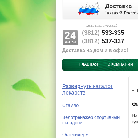
многоканальный
(3812)
533-335
(3812)
537-337
Доставка на дом и в офис!
ГЛАВНАЯ
О КОМПАНИИ
Развернуть каталог
А
|
лекарств
Фи
Стамло
На
Велотренажер спортивный
ку
складной
Октенидерм