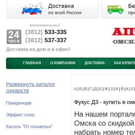
многоканальный
(3812)
533-335
(3812)
537-337
Доставка на дом и в офис!
ГЛАВНАЯ
О КОМПАНИИ
ДОСТАВКА
КАК КУПИТ
Развернуть каталог
А
|
Б
|
В
|
Г
|
Д
|
Е
|
Ж
|
З
|
И
|
Й
|
К
|
Л
лекарств
Фукус Д3 - купить в ом
Панкренорм
На нашем портале
Эффект плюс
Омска со скидкой
Кисель "От похмелья"
набрать номер те