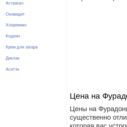
Астрагал
Оковидит
Хлоремакс
Кодеин
Крем для загара
Диклак
Аситэк
Цена на Фурад
Цены на Фурадони
существенно отли
которая вас устро