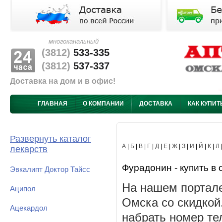
многоканальный
(3812)
533-335
(3812)
537-337
Доставка на дом и в офис!
ГЛАВНАЯ
О КОМПАНИИ
ДОСТАВКА
КАК КУПИТ
Развернуть каталог
А
|
Б
|
В
|
Г
|
Д
|
Е
|
Ж
|
З
|
И
|
Й
|
К
|
Л
лекарств
Фурадонин - купить в 
Эвкалипт Доктор Тайсс
На нашем портале
Аципол
Омска со скидкой
Ацекардол
набрать номер те