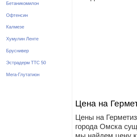
Бетаникомилон
Офтенсин
Калмезе
Хумулин Ленте
Бруснивер
Эстрадерм ТТС 50
Мега-Глутатион
Цена на Герме
Цены на Герметиз
города Омска сущ
мы найдем цену к