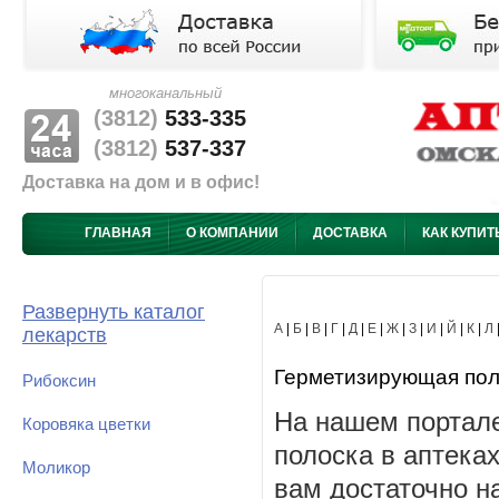
многоканальный
(3812)
533-335
(3812)
537-337
Доставка на дом и в офис!
ГЛАВНАЯ
О КОМПАНИИ
ДОСТАВКА
КАК КУПИТ
Развернуть каталог
А
|
Б
|
В
|
Г
|
Д
|
Е
|
Ж
|
З
|
И
|
Й
|
К
|
Л
лекарств
Герметизирующая полос
Рибоксин
На нашем портал
Коровяка цветки
полоска в аптека
Моликор
вам достаточно н