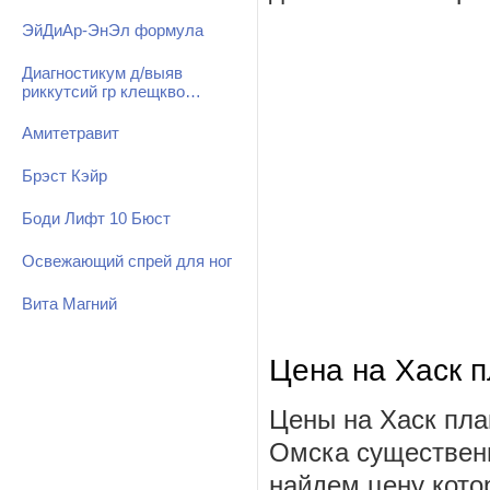
ЭйДиАр-ЭнЭл формула
Диагностикум д/выяв
риккутсий гр клещкво…
Амитетравит
Брэст Кэйр
Боди Лифт 10 Бюст
Освежающий спрей для ног
Вита Магний
Цена на Хаск 
Цены на Хаск пла
Омска существенн
найдем цену котор