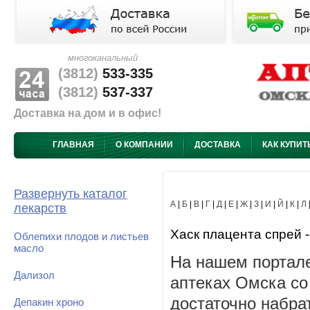
многоканальный
(3812)
533-335
(3812)
537-337
Доставка на дом и в офис!
ГЛАВНАЯ
О КОМПАНИИ
ДОСТАВКА
КАК КУПИТ
Развернуть каталог
А
|
Б
|
В
|
Г
|
Д
|
Е
|
Ж
|
З
|
И
|
Й
|
К
|
Л
лекарств
Хаск плацента спрей -
Облепихи плодов и листьев
масло
На нашем портале
Дализол
аптеках Омска со
достаточно набра
Депакин хроно