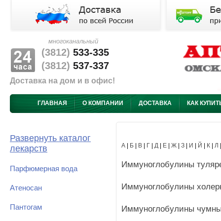
многоканальный
(3812)
533-335
(3812)
537-337
Доставка на дом и в офис!
ГЛАВНАЯ
О КОМПАНИИ
ДОСТАВКА
КАК КУПИТ
Развернуть каталог
А
|
Б
|
В
|
Г
|
Д
|
Е
|
Ж
|
З
|
И
|
Й
|
К
|
Л
лекарств
Иммуноглобулины туляр
Парфюмерная вода
Иммуноглобулины холер
Атеносан
Пантогам
Иммуноглобулины чумны