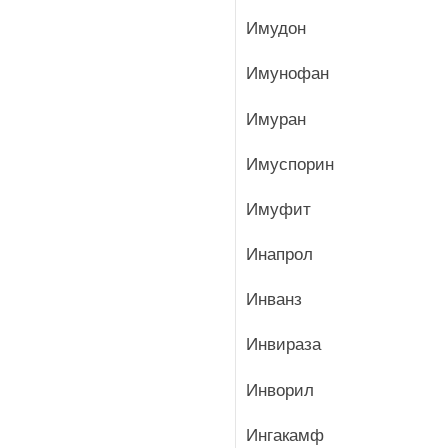
Имудон
Имунофан
Имуран
Имуспорин
Имуфит
Инапрол
Инванз
Инвираза
Инворил
Ингакамф