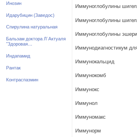
Инозин
Иммуноглобулины шигелл
Идарубицин (Заведос)
Иммуноглобулины шигелл
Спирулина натуральная
Иммуноглобулины эшери
Бальзам доктора Л`Актуаля
"Здоровая…
Иммунодиагностикум для
Индапамид
Иммунокальцид
Рантак
Иммунокомб
Контраспазмин
Иммунокс
Иммунол
Иммуномакс
Иммунорм