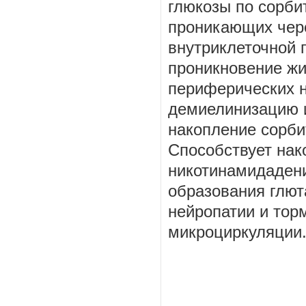
глюкозы по сорбит
проникающих чере
внутриклеточной 
проникновение жи
периферических н
демиелинизацию 
накопление сорбита
Способствует на
никотинамидаден
образования глют
нейропатии и тор
микроциркуляции