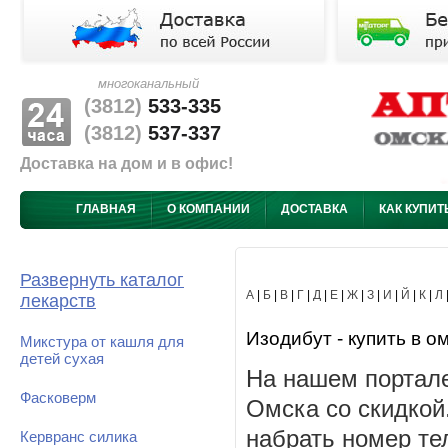
многоканальный
(3812)
533-335
(3812)
537-337
Доставка на дом и в офис!
ГЛАВНАЯ
О КОМПАНИИ
ДОСТАВКА
КАК КУПИТ
Развернуть каталог
А
|
Б
|
В
|
Г
|
Д
|
Е
|
Ж
|
З
|
И
|
Й
|
К
|
Л
лекарств
Изодибут - купить в о
Микстура от кашля для
детей сухая
На нашем портале
Фасковерм
Омска со скидкой
набрать номер те
Кервранс силика