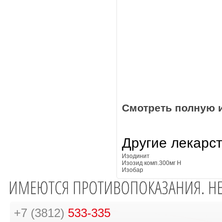
Смотреть полную 
Другие лекарс
Изодинит
Изозид комп.300мг Н
Изобар
+7 (3812)
533-335