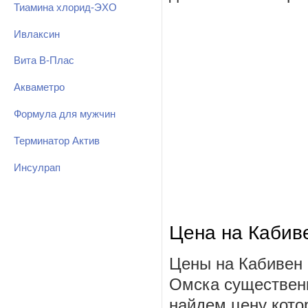
Тиамина хлорид-ЭХО
Ивлаксин
Вита В-Плас
Акваметро
Формула для мужчин
Терминатор Актив
Инсулрап
Цена на Кабив
Цены на Кабивен 
Омска существенн
найдем цену котор