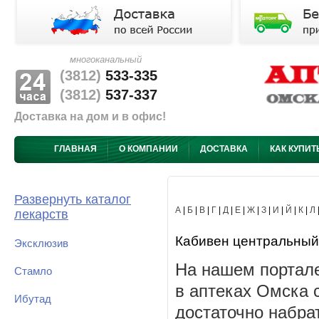
многоканальный
(3812)
533-335
(3812)
537-337
Доставка на дом и в офис!
ГЛАВНАЯ
О КОМПАНИИ
ДОСТАВКА
КАК КУПИТ
Развернуть каталог
А
|
Б
|
В
|
Г
|
Д
|
Е
|
Ж
|
З
|
И
|
Й
|
К
|
Л
лекарств
Кабивен центральный -
Эксклюзив
На нашем портале
Стамло
в аптеках Омска 
Ибутад
достаточно набра