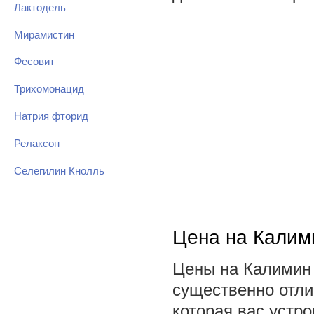
Лактодель
Мирамистин
Фесовит
Трихомонацид
Натрия фторид
Релаксон
Селегилин Кнолль
Цена на Калим
Цены на Калимин 
существенно отли
которая вас устро