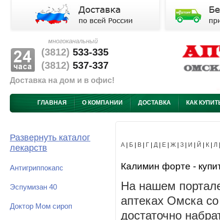
многоканальный
(3812)
533-335
(3812)
537-337
Доставка на дом и в офис!
ГЛАВНАЯ
О КОМПАНИИ
ДОСТАВКА
КАК КУПИТ
Развернуть каталог
А
|
Б
|
В
|
Г
|
Д
|
Е
|
Ж
|
З
|
И
|
Й
|
К
|
Л
лекарств
Калимин форте - купит
Антигриппокапс
На нашем портале
Эспумизан 40
аптеках Омска со
Доктор Мом сироп
достаточно набра