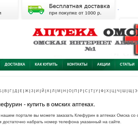
ДОСТАВКА
КАК КУПИТЬ
КОНТАКТЫ
АКЦИИ
СТАТЬИ
Б
|
В
|
Г
|
Д
|
Е
|
Ж
|
З
|
И
|
Й
|
К
|
Л
|
М
|
Н
|
О
|
П
|
Р
|
С
|
Т
|
У
|
Ф
|
Х
|
Ц
|
Ч
|
Ш
|
Щ
|
Э
ефурин - купить в омских аптеках.
 нашем портале вы можете заказать Клефурин в аптеках Омска со с
м достаточно набрать номер телефона указанный на сайте.