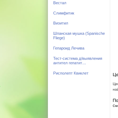
Вестал
Слимфитик
Визитил
Шпанская мушка (Spanische
Fliege)
Гепароид Лечива
Тест-система д/выявления
антител гепатит…
Рисполепт Квиклет
Це
Це
на
По
См