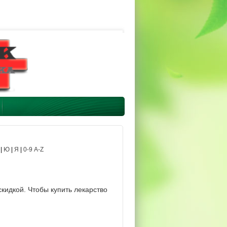
|
Ю
|
Я
|
0-9 A-Z
кидкой. Чтобы купить лекарство