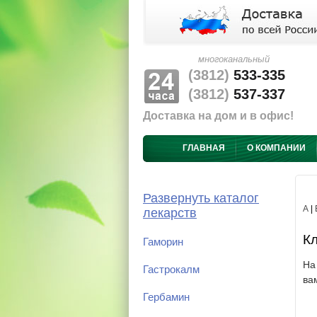
многоканальный
(3812)
533-335
(3812)
537-337
Доставка на дом и в офис!
ГЛАВНАЯ
О КОМПАНИИ
Развернуть каталог
А
|
лекарств
Кл
Гаморин
На
Гастрокалм
ва
Гербамин