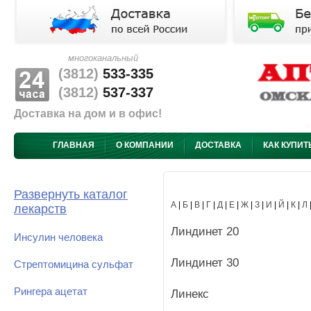
многоканальный
(3812)
533-335
(3812)
537-337
Доставка на дом и в офис!
ГЛАВНАЯ
О КОМПАНИИ
ДОСТАВКА
КАК КУПИТ
Развернуть каталог
А
|
Б
|
В
|
Г
|
Д
|
Е
|
Ж
|
З
|
И
|
Й
|
К
|
Л
лекарств
Линдинет 20
Инсулин человека
Линдинет 30
Стрептомицина сульфат
Рингера ацетат
Линекс