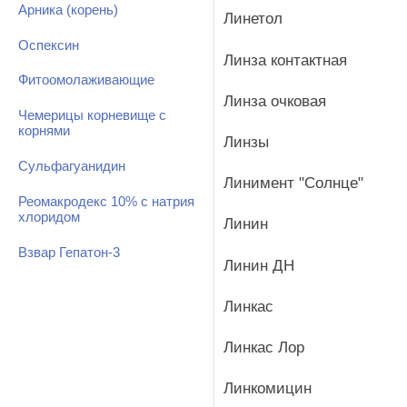
Арника (корень)
Линетол
Оспексин
Линза контактная
Фитоомолаживающие
Линза очковая
Чемерицы корневище с
корнями
Линзы
Сульфагуанидин
Линимент "Солнце"
Реомакродекс 10% с натрия
хлоридом
Линин
Взвар Гепатон-3
Линин ДН
Линкас
Линкас Лор
Линкомицин