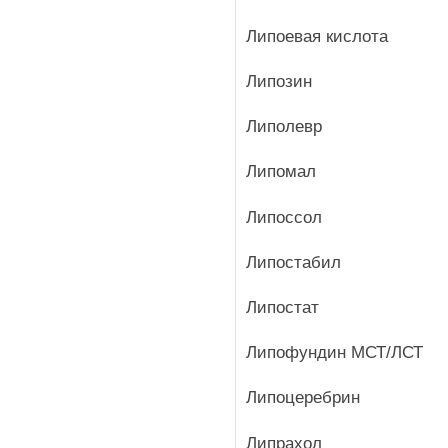
Липоевая кислота
Липозин
Липолевр
Липомал
Липоссол
Липостабил
Липостат
Липофундин МСТ/ЛСТ
Липоцеребрин
Липрахол