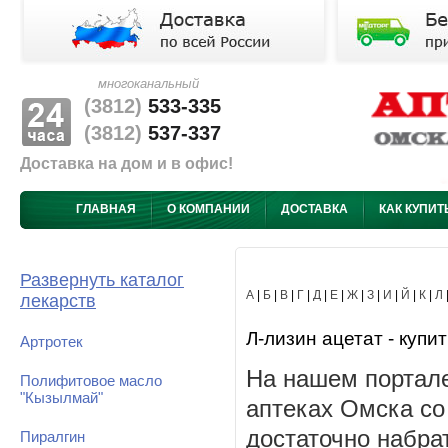
многоканальный
(3812)
533-335
(3812)
537-337
Доставка на дом и в офис!
ГЛАВНАЯ
О КОМПАНИИ
ДОСТАВКА
КАК КУПИТ
Развернуть каталог
А
|
Б
|
В
|
Г
|
Д
|
Е
|
Ж
|
З
|
И
|
Й
|
К
|
Л
лекарств
Л-лизин ацетат - купит
Артротек
На нашем портале
Полифитовое масло
"Кызылмай"
аптеках Омска со
достаточно набра
Пиралгин