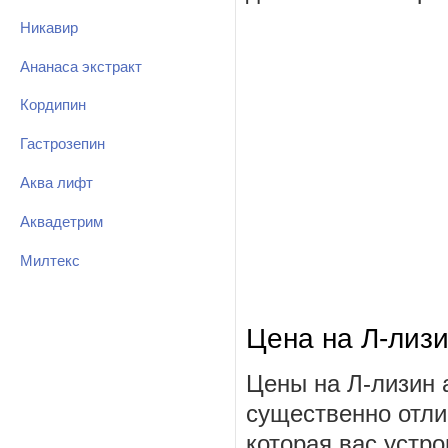
Никавир
Ананаса экстракт
Кордипин
Гастрозепин
Аква лифт
Аквадетрим
Милтекс
Цена на Л-лизи
Цены на Л-лизин 
существенно отли
которая вас устро