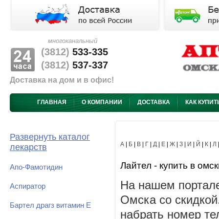
многоканальный
(3812)
533-335
(3812)
537-337
Доставка на дом и в офис!
ГЛАВНАЯ
О КОМПАНИИ
ДОСТАВКА
КАК КУПИТ
Развернуть каталог
А
|
Б
|
В
|
Г
|
Д
|
Е
|
Ж
|
З
|
И
|
Й
|
К
|
Л
лекарств
Лайтел - купить в омск
Апо-Фамотидин
На нашем портале
Аспиратор
Омска со скидкой
Бартел драгз витамин Е
набрать номер те