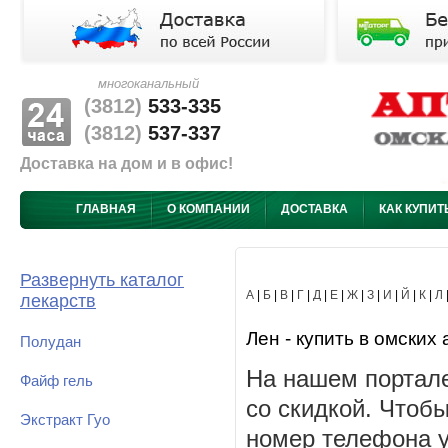
многоканальный
(3812)
533-335
(3812)
537-337
Доставка на дом и в офис!
ГЛАВНАЯ
О КОМПАНИИ
ДОСТАВКА
КАК КУПИТ
Развернуть каталог
А
|
Б
|
В
|
Г
|
Д
|
Е
|
Ж
|
З
|
И
|
Й
|
К
|
Л
лекарств
Лен - купить в омских 
Полудан
На нашем портале
Файф гель
со скидкой. Чтоб
Экстракт Гуо
номер телефона у