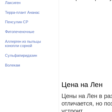
Лаксиген
Терра-плант Ананас
Пенсулин СР
Фитопеченочные
Аллерген из пыльцы
конопли сорной
Сульфапиридазин
Волекам
Цена на Лен
Цены на Лен в ра
отличается, но п
устроит.