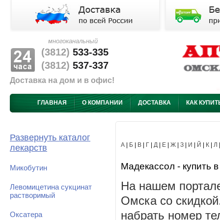
многоканальный
(3812)
533-335
(3812)
537-337
Доставка на дом и в офис!
ГЛАВНАЯ
О КОМПАНИИ
ДОСТАВКА
КАК КУПИТ
Развернуть каталог
А
|
Б
|
В
|
Г
|
Д
|
Е
|
Ж
|
З
|
И
|
Й
|
К
|
Л
лекарств
Мадекассол - купить в
Микобутин
На нашем портале
Левомицетина сукцинат
растворимый
Омска со скидкой
набрать номер те
Оксатера