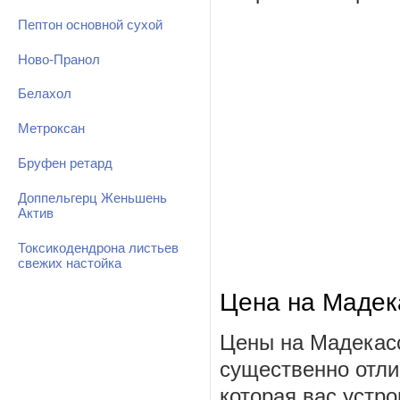
Пептон основной сухой
Ново-Пранол
Белахол
Метроксан
Бруфен ретард
Доппельгерц Женьшень
Актив
Токсикодендрона листьев
свежих настойка
Цена на Мадек
Цены на Мадекасс
существенно отли
которая вас устро