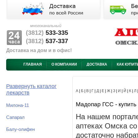
многоканальный
(3812)
533-335
(3812)
537-337
Доставка на дом и в офис!
ГЛАВНАЯ
О КОМПАНИИ
ДОСТАВКА
КАК КУПИТ
Развернуть каталог
А
|
Б
|
В
|
Г
|
Д
|
Е
|
Ж
|
З
|
И
|
Й
|
К
|
Л
лекарств
Мадопар ГСС - купить 
Милона-11
На нашем портале
Сапарал
аптеках Омска со
Балу-олифен
достаточно набра