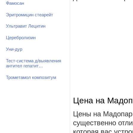
Фамосан
Эритромицин стеарейт
Ультравит Лецитин
Церебролизин
Уни-дур
Тест-система д/выявления
антител гепатит…
Трометамол композитум
Цена на Мадоп
Цены на Мадопар 
существенно отли
которая вас устро