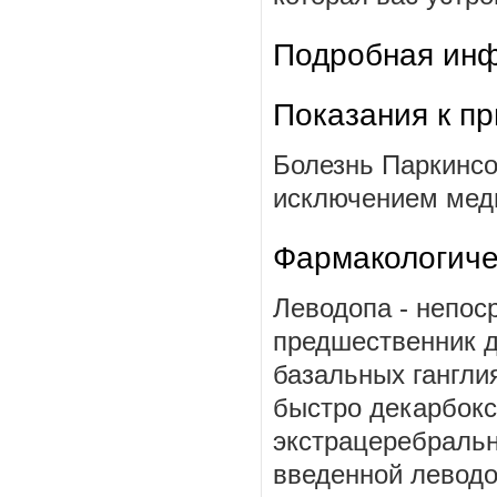
Подробная инф
Показания к п
Болезнь Паркинсо
исключением меди
Фармакологиче
Леводопа - непос
предшественник д
базальных гангли
быстро декарбокс
экстрацеребральн
введенной леводо