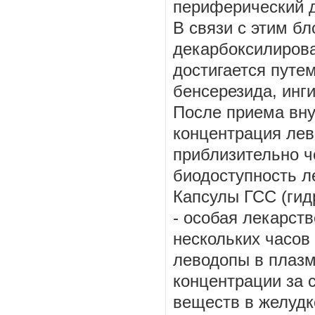
периферический д
В связи с этим б
декарбоксилиров
достигается путе
бенсерезида, инг
После приема вну
концентрация лев
приблизительно ч
биодоступность л
Капсулы ГСС (гид
- особая лекарст
нескольких часов
леводопы в плазм
концентрации за 
веществ в желудке