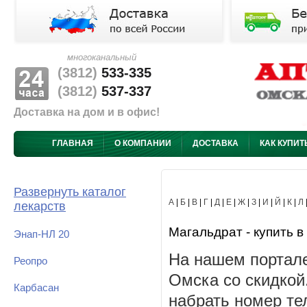
многоканальный
(3812)
533-335
(3812)
537-337
Доставка на дом и в офис!
ГЛАВНАЯ
О КОМПАНИИ
ДОСТАВКА
КАК КУПИТ
Развернуть каталог
А
|
Б
|
В
|
Г
|
Д
|
Е
|
Ж
|
З
|
И
|
Й
|
К
|
Л
лекарств
Магальдрат - купить в
Энап-НЛ 20
На нашем портале
Реопро
Омска со скидкой
Карбасан
набрать номер те