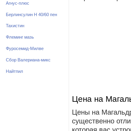
Агнус-плюс
Берлинсулин Н 40/60 пен
Тахистин
Флеминг мазь
Фуросемид-Милве
Сбор Валериана-микс
Найтпил
Цена на Магал
Цены на Магальдр
существенно отли
которая вас устро