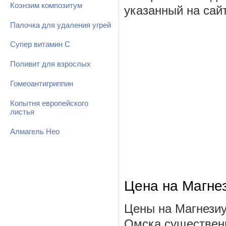
Коэнзим композитум
указанный на сай
Палочка для удаления угрей
Супер витамин С
Поливит для взрослых
Гомеоантигриппин
Копытня европейского
листья
Алмагель Нео
Цена на Магне
Цены на Магнезиу
Омска существенн