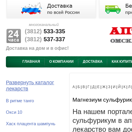
многоканальный
(3812)
533-335
(3812)
537-337
Доставка на дом и в офис!
ГЛАВНАЯ
О КОМПАНИИ
ДОСТАВКА
КАК КУПИТ
Развернуть каталог
А
|
Б
|
В
|
Г
|
Д
|
Е
|
Ж
|
З
|
И
|
Й
|
К
|
Л
лекарств
Магнезиум сульфурикум
В ритме танго
На нашем портале
Окси 10
сульфурикум в ап
Хаск плацента шампунь
лекарство вам до