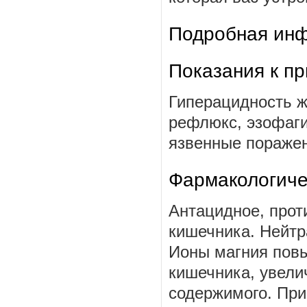
Подробная инф
Показания к п
Гиперацидность ж
рефлюкс, эзофагит
язвенные поражен
Фармакологиче
Антацидное, прот
кишечника. Нейтр
Ионы магния повы
кишечника, увели
содержимого. При