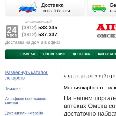
многоканальный
(3812)
533-335
(3812)
537-337
Доставка на дом и в офис!
ГЛАВНАЯ
О КОМПАНИИ
ДОСТАВКА
КАК КУПИТ
Развернуть каталог
А
|
Б
|
В
|
Г
|
Д
|
Е
|
Ж
|
З
|
И
|
Й
|
К
|
Л
лекарств
Магния карбонат - куп
Тималин
На нашем портале
Аквафреш освежающе-
мятная
аптеках Омска со
достаточно набра
Доксициклин-Ферейн