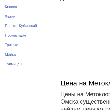
Кнавон
Фазин
Паштет Кубанский
Нормазидол
Трикокс
Майка
Толмицен
Цена на Меток
Цены на Метоклоп
Омска существенн
найдем цену котор