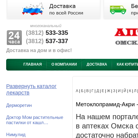
многоканальный
(3812)
533-335
(3812)
537-337
Доставка на дом и в офис!
ГЛАВНАЯ
О КОМПАНИИ
ДОСТАВКА
КАК КУПИТ
Развернуть каталог
А
|
Б
|
В
|
Г
|
Д
|
Е
|
Ж
|
З
|
И
|
Й
|
К
|
Л
лекарств
Метоклопрамид-Акри - 
Дерморетин
На нашем портал
Доктор Мом растительные
пастилки от кашл…
в аптеках Омска 
достаточно набра
Нимулид