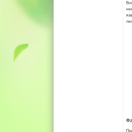
Во
не
яз
ли
Фа
Пр