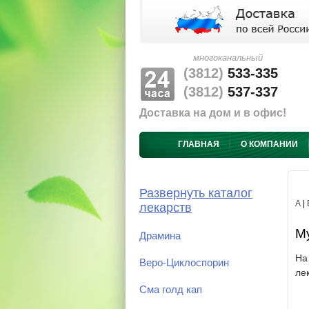
многоканальный
(3812)
533-335
(3812)
537-337
Доставка на дом и в офис!
ГЛАВНАЯ
О КОМПАНИИ
Развернуть каталог
А
|
лекарств
Му
Драмина
На
Веро-Циклоспорин
ле
Сма голд кап