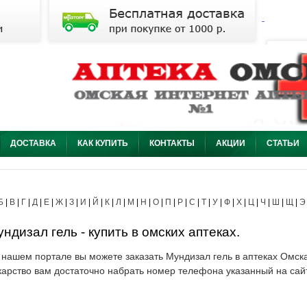
ДОСТАВКА
КАК КУПИТЬ
КОНТАКТЫ
АКЦИИ
СТАТЬИ
Б
|
В
|
Г
|
Д
|
Е
|
Ж
|
З
|
И
|
Й
|
К
|
Л
|
М
|
Н
|
О
|
П
|
Р
|
С
|
Т
|
У
|
Ф
|
Х
|
Ц
|
Ч
|
Ш
|
Щ
|
Э
ндизал гель - купить в омских аптеках.
 нашем портале вы можете заказать Мундизал гель в аптеках Омска
карство вам достаточно набрать номер телефона указанный на сай