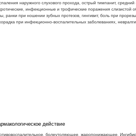
спаления наружного слухового прохода, острый тимпанит, средний 
кротические, инфекционные и трофические поражения слизистой обо
вы, ранки при ношении зубных протезов, гингивит, боль при прорезы
хорадка при инфекционно-воспалительных заболеваниях, невралгии
рмакологическое действие
отивовоспалительное, болеутоляющее, жаропонижающее. Ингибиру