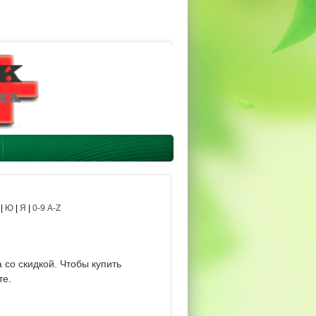
|
Ю
|
Я
|
0-9 A-Z
 со скидкой. Чтобы купить
те.