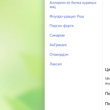
Аллерген из белка куриных
яиц
Флуоро-урацил Рош
Персен форте
Синаром
АнГрикапс
Опакордэн
Лаксил
Це
Це
мы
По
По