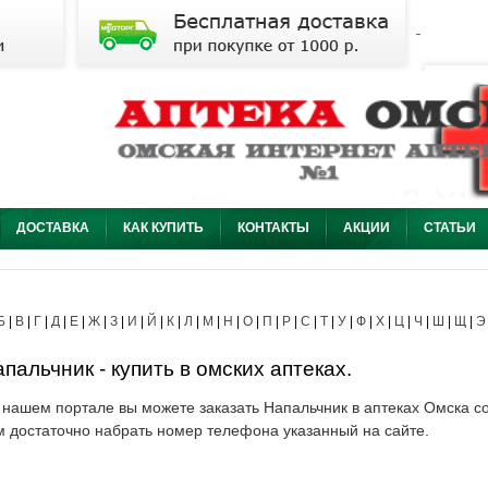
ДОСТАВКА
КАК КУПИТЬ
КОНТАКТЫ
АКЦИИ
СТАТЬИ
Б
|
В
|
Г
|
Д
|
Е
|
Ж
|
З
|
И
|
Й
|
К
|
Л
|
М
|
Н
|
О
|
П
|
Р
|
С
|
Т
|
У
|
Ф
|
Х
|
Ц
|
Ч
|
Ш
|
Щ
|
Э
пальчник - купить в омских аптеках.
 нашем портале вы можете заказать Напальчник в аптеках Омска со
м достаточно набрать номер телефона указанный на сайте.