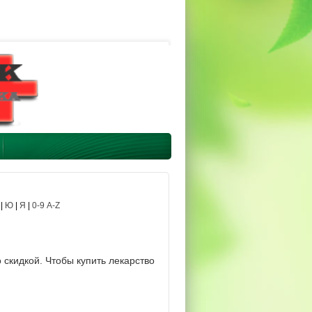
|
Ю
|
Я
|
0-9 A-Z
 скидкой. Чтобы купить лекарство