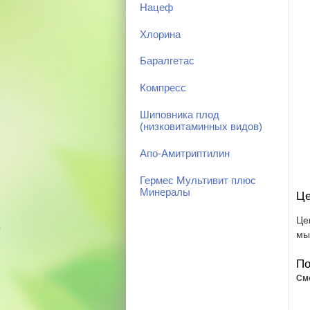
Нацеф
Хлорина
Баралгетас
Компресс
Шиповника плод
(низковитаминных видов)
Апо-Амитриптилин
Гермес Мультивит плюс
Минералы
Це
Це
мы
По
См