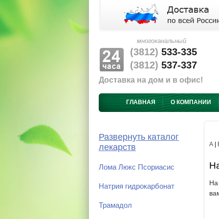
многоканальный
(3812)
533-335
(3812)
537-337
Доставка на дом и в офис!
ГЛАВНАЯ
О КОМПАНИИ
Развернуть каталог
А
|
лекарств
На
Лома Люкс Псориасис
На
Натрия гидрокарбонат
ва
Трамадол