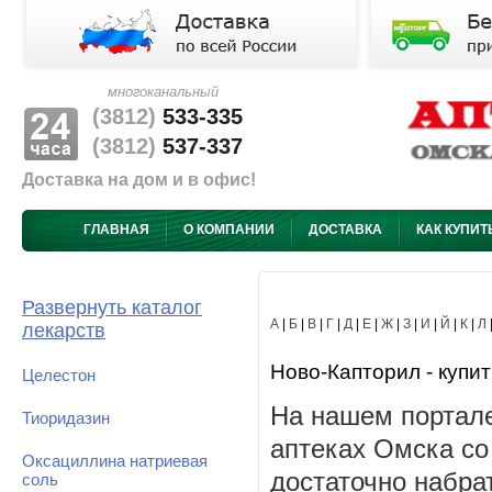
многоканальный
(3812)
533-335
(3812)
537-337
Доставка на дом и в офис!
ГЛАВНАЯ
О КОМПАНИИ
ДОСТАВКА
КАК КУПИТ
Развернуть каталог
А
|
Б
|
В
|
Г
|
Д
|
Е
|
Ж
|
З
|
И
|
Й
|
К
|
Л
лекарств
Ново-Капторил - купит
Целестон
На нашем портале
Тиоридазин
аптеках Омска со
Оксациллина натриевая
достаточно набра
соль