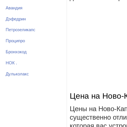
Авандия
Дэфедрин
Петрозеликапс
Проципро
Бронхокод
НОК .
Дульколакс
Цена на Ново-
Цены на Ново-Кап
существенно отли
которая вас устро