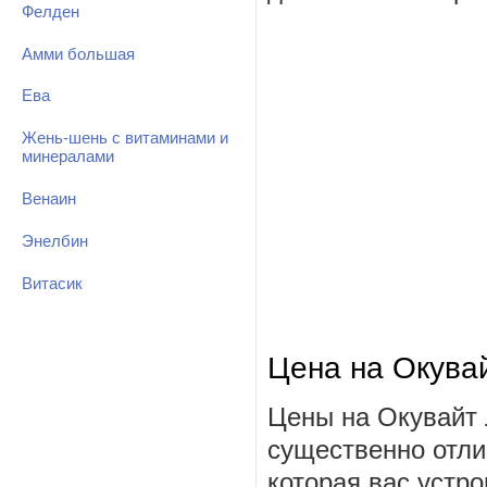
Фелден
Амми большая
Ева
Жень-шень с витаминами и
минералами
Венаин
Энелбин
Витасик
Цена на Окува
Цены на Окувайт 
существенно отли
которая вас устро