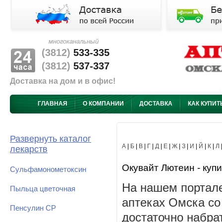
многоканальный
(3812)
533-335
(3812)
537-337
Доставка на дом и в офис!
ГЛАВНАЯ
О КОМПАНИИ
ДОСТАВКА
КАК КУПИТ
Развернуть каталог
А
|
Б
|
В
|
Г
|
Д
|
Е
|
Ж
|
З
|
И
|
Й
|
К
|
Л
лекарств
Окувайт Лютеин - купи
Сульфамонометоксин
На нашем портале
Пыльца цветочная
аптеках Омска со
Пенсулин СР
достаточно набра