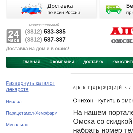
многоканальный
(3812)
533-335
(3812)
537-337
Доставка на дом и в офис!
ГЛАВНАЯ
О КОМПАНИИ
ДОСТАВКА
КАК КУПИТ
Развернуть каталог
А
|
Б
|
В
|
Г
|
Д
|
Е
|
Ж
|
З
|
И
|
Й
|
К
|
Л
лекарств
Онихон - купить в омс
Ниолол
На нашем портале
Парацетамол-Хемофарм
Омска со скидкой
Минальган
набрать номер те