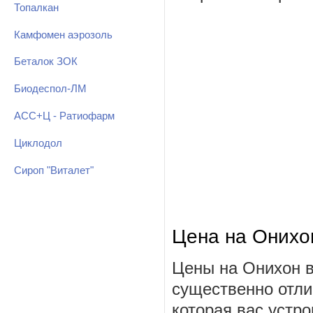
Топалкан
Камфомен аэрозоль
Беталок ЗОК
Биодеспол-ЛМ
АСС+Ц - Ратиофарм
Циклодол
Сироп "Виталет"
Цена на Онихо
Цены на Онихон в
существенно отли
которая вас устро