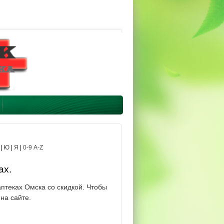
|
Ю
|
Я
|
0-9 A-Z
ах.
птеках Омска со скидкой. Чтобы
на сайте.