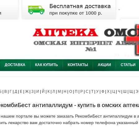
ДОСТАВКА
КАК КУПИТЬ
КОНТАКТЫ
АКЦИИ
СТАТЬИ
Б
|
В
|
Г
|
Д
|
Е
|
Ж
|
З
|
И
|
Й
|
К
|
Л
|
М
|
Н
|
О
|
П
|
Р
|
С
|
Т
|
У
|
Ф
|
Х
|
Ц
|
Ч
|
Ш
|
Щ
|
Э
комбиБест антипаллидум - купить в омских аптек
 нашем портале вы можете заказать РекомбиБест антипаллидум в а
пить лекарство вам достаточно набрать номер телефона указанный 