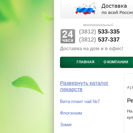
многоканальный
(3812)
533-335
(3812)
537-337
Доставка на дом и в офис!
ГЛАВНАЯ
О КОМПАНИИ
Развернуть каталог
А
|
лекарств
Ре
Вита-плант чай №7
На
Флогэнзим
ку
Зомиг