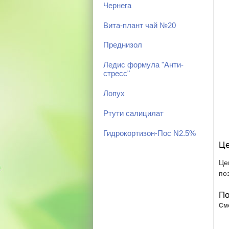
Чернега
Вита-плант чай №20
Преднизол
Ледис формула "Анти-
стресс"
Лопух
Ртути салицилат
Гидрокортизон-Пос N2.5%
Це
Це
по
По
См