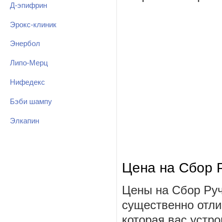
Д-эпифрин
Эрокс-клиник
Энербол
Липо-Мерц
Нифедекс
Бэби шампу
Элкапин
Цена на Сбор 
Цены на Сбор Руч
существенно отли
которая вас устро