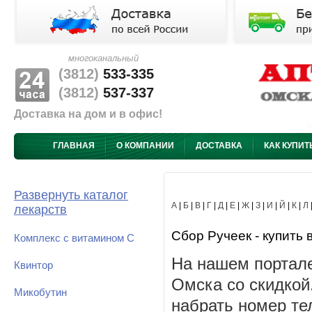
многоканальный
(3812)
533-335
(3812)
537-337
Доставка на дом и в офис!
ГЛАВНАЯ
О КОМПАНИИ
ДОСТАВКА
КАК КУПИТ
Развернуть каталог
А
|
Б
|
В
|
Г
|
Д
|
Е
|
Ж
|
З
|
И
|
Й
|
К
|
Л
лекарств
Сбор Ручеек - купить 
Комплекс с витамином С
На нашем портале
Квинтор
Омска со скидкой
Микобутин
набрать номер те