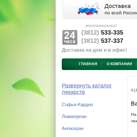
многоканальный
(3812)
533-335
(3812)
537-337
Доставка на дом и в офис!
ГЛАВНАЯ
О КОМПАНИИ
Развернуть каталог
А
|
лекарств
Ва
Софья-Кардио
На
Ломагерпан
ле
Ангиохран