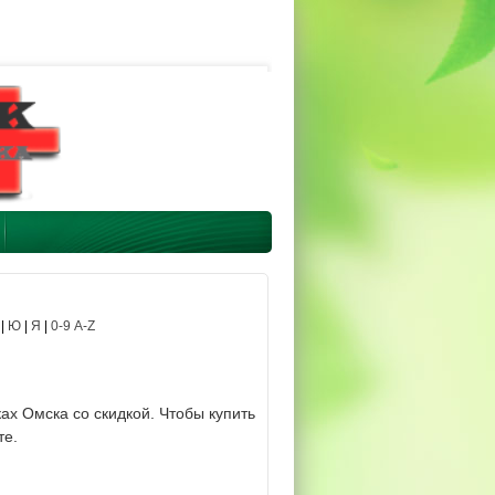
|
Ю
|
Я
|
0-9 A-Z
ах Омска со скидкой. Чтобы купить
те.