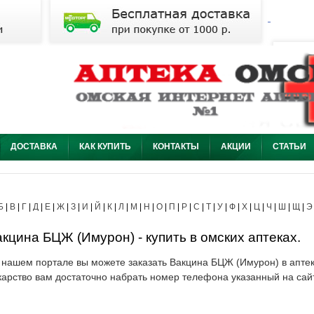
ДОСТАВКА
КАК КУПИТЬ
КОНТАКТЫ
АКЦИИ
СТАТЬИ
Б
|
В
|
Г
|
Д
|
Е
|
Ж
|
З
|
И
|
Й
|
К
|
Л
|
М
|
Н
|
О
|
П
|
Р
|
С
|
Т
|
У
|
Ф
|
Х
|
Ц
|
Ч
|
Ш
|
Щ
|
Э
кцина БЦЖ (Имурон) - купить в омских аптеках.
 нашем портале вы можете заказать Вакцина БЦЖ (Имурон) в аптек
карство вам достаточно набрать номер телефона указанный на сай