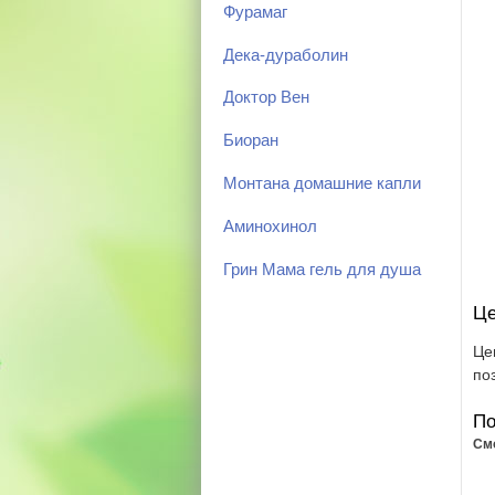
Фурамаг
Дека-дураболин
Доктор Вен
Биоран
Монтана домашние капли
Аминохинол
Грин Мама гель для душа
Це
Це
по
По
См