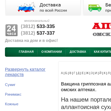
многоканальный
(3812)
533-335
(3812)
537-337
Доставка на дом и в офис!
ГЛАВНАЯ
О КОМПАНИИ
ДОСТАВКА
КАК КУПИТ
Развернуть каталог
А
|
Б
|
В
|
Г
|
Д
|
Е
|
Ж
|
З
|
И
|
Й
|
К
|
Л
лекарств
Вакцина гриппозная а
Сумиг
омских аптеках.
Ринимакс
На нашем портале
Кожные
аллантоисная сух