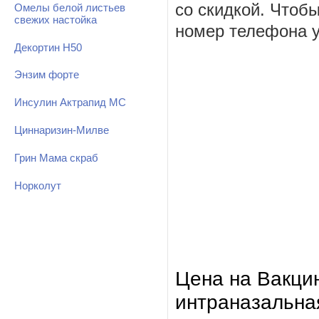
со скидкой. Чтоб
Омелы белой листьев
свежих настойка
номер телефона у
Декортин Н50
Энзим форте
Инсулин Актрапид МС
Циннаризин-Милве
Грин Мама скраб
Норколут
Цена на Вакци
интраназальна