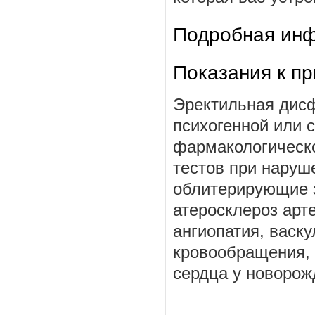
Подробная инф
Показания к п
Эректильная дисф
психогенной или 
фармакологическо
тестов при наруш
облитерирующие з
атеросклероз арт
ангиопатия, васк
кровообращения,
сердца у новорож