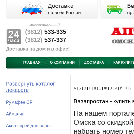
многоканальный
(3812)
533-335
(3812)
537-337
Доставка на дом и в офис!
ГЛАВНАЯ
О КОМПАНИИ
ДОСТАВКА
КАК КУПИТ
Развернуть каталог
А
|
Б
|
В
|
Г
|
Д
|
Е
|
Ж
|
З
|
И
|
Й
|
К
|
Л
лекарств
Вазапростан - купить 
Румафен СР
На нашем портале
Аймалин
Омска со скидкой
Аква-спрей для волос
набрать номер те