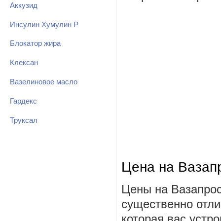
Аккузид
Инсулин Хумулин Р
Блокатор жира
Клексан
Вазелиновое масло
Гардекс
Труксал
Цена на Вазап
Цены на Вазапрос
существенно отли
которая вас устро