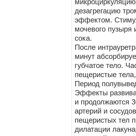
микроциркуляцию,
дезагрегацию тр
эффектом. Стимул
мочевого пузыря 
сока.
После интрауретр
минут абсорбируе
губчатое тело. Ч
пещеристые тела,
Период полувывед
Эффекты развиваю
и продолжаются 3
артерий и сосудо
пещеристых тел п
дилатации лакуна