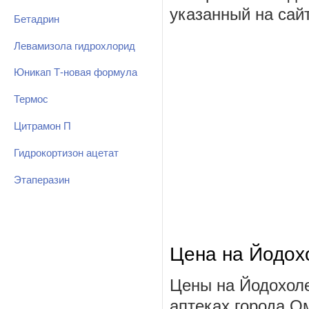
указанный на сай
Бетадрин
Левамизола гидрохлорид
Юникап Т-новая формула
Термос
Цитрамон П
Гидрокортизон ацетат
Этаперазин
Цена на Йодохо
Цены на Йодохоле
аптеках города О