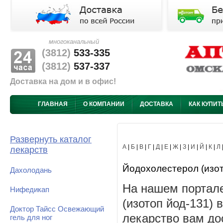
многоканальный
(3812)
533-335
(3812)
537-337
Доставка на дом и в офис!
ГЛАВНАЯ
О КОМПАНИИ
ДОСТАВКА
КАК КУПИТ
Развернуть каталог
А
|
Б
|
В
|
Г
|
Д
|
Е
|
Ж
|
З
|
И
|
Й
|
К
|
Л
лекарств
Йодохолестерол (изото
Дахолодань
На нашем портале
Нифедикап
(изотоп йод-131) 
Доктор Тайсс Освежающий
лекарство вам до
гель для ног