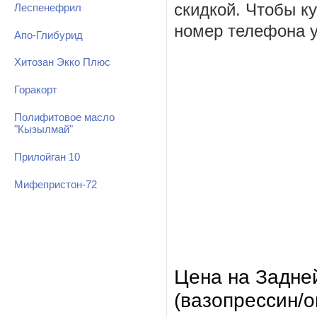
скидкой. Чтобы к
Леспенефрил
номер телефона у
Апо-Глибурид
Хитозан Экко Плюс
Горакорт
Полифитовое масло
"Кызылмай"
Прилойган 10
Мифепристон-72
Цена на Задне
(вазопрессин/о