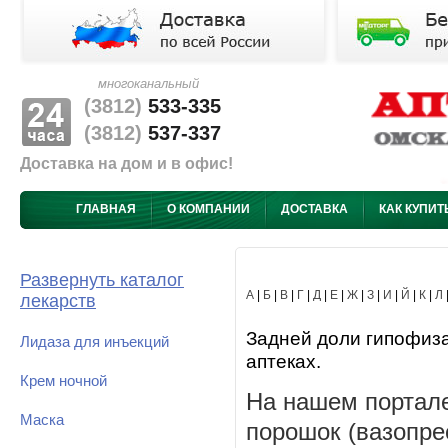
многоканальный
(3812)
533-335
(3812)
537-337
Доставка на дом и в офис!
ГЛАВНАЯ
О КОМПАНИИ
ДОСТАВКА
КАК КУПИТ
Развернуть каталог
А
|
Б
|
В
|
Г
|
Д
|
Е
|
Ж
|
З
|
И
|
Й
|
К
|
Л
лекарств
Задней доли гипофиза
Лидаза для инъекций
аптеках.
Крем ночной
На нашем портале
Маска
порошок (вазопре