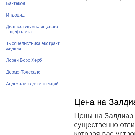
Бактекод
Индоцид
Диагностикум клещевого
энцефалита
Тысячелистника экстракт
жидкий
Лорен Боро Херб
Дермо-Толеранс
Андекалин для инъекций
Цена на Залди
Цены на Залдиар 
существенно отли
которая вас устро