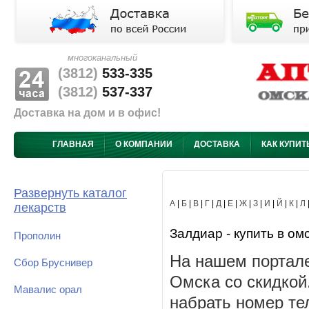
многоканальный
(3812)
533-335
(3812)
537-337
Доставка на дом и в офис!
ГЛАВНАЯ
О КОМПАНИИ
ДОСТАВКА
КАК КУПИТ
Развернуть каталог
А
|
Б
|
В
|
Г
|
Д
|
Е
|
Ж
|
З
|
И
|
Й
|
К
|
Л
лекарств
Залдиар - купить в ом
Прополин
На нашем портале
Сбор Бруснивер
Омска со скидкой
Мавалис орал
набрать номер те