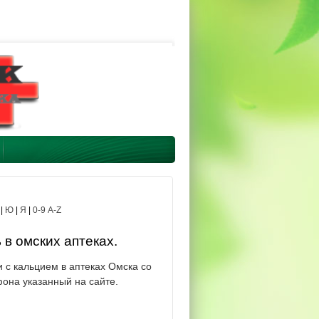
|
Ю
|
Я
|
0-9 A-Z
 в омских аптеках.
 с кальцием в аптеках Омска со
фона указанный на сайте.