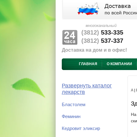
многоканальный
(3812)
533-335
(3812)
537-337
Доставка на дом и в офис!
ГЛАВНАЯ
О КОМПАНИИ
Развернуть каталог
А
|
лекарств
Зд
Бластолем
На
Феминин
ск
Кедровит эликсир