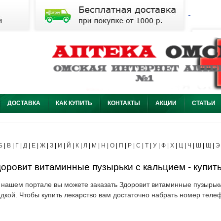
ДОСТАВКА
КАК КУПИТЬ
КОНТАКТЫ
АКЦИИ
СТАТЬИ
Б
|
В
|
Г
|
Д
|
Е
|
Ж
|
З
|
И
|
Й
|
К
|
Л
|
М
|
Н
|
О
|
П
|
Р
|
С
|
Т
|
У
|
Ф
|
Х
|
Ц
|
Ч
|
Ш
|
Щ
|
Э
оровит витаминные пузырьки с кальцием - купить
 нашем портале вы можете заказать Здоровит витаминные пузырьки
идкой. Чтобы купить лекарство вам достаточно набрать номер теле