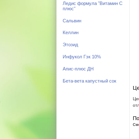
Ледис формула "Витамин С
плюс"
Сальвин
Келлин
Этозид
Инфукол Гэк 10%
Апис-плюс ДН
Бета-вета капустный сок
Це
Це
от
По
См